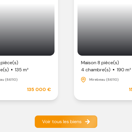
 pièce(s)
Maison 8 pièce(s)
e(s)
135 m²
4 chambre(s)
190 m²
au (86110)
Mirebeau (86110)
135 000 €
1
Voir tous les biens