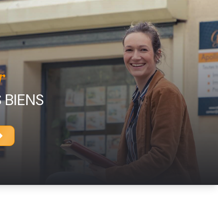
r
 BIENS