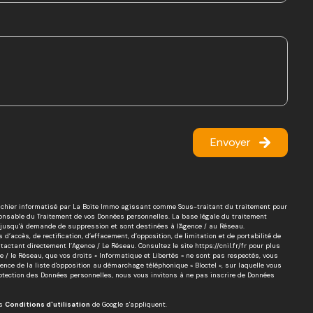
Envoyer
 fichier informatisé par La Boite Immo agissant comme Sous-traitant du traitement pour
sponsable du Traitement de vos Données personnelles. La base légale du traitement
es jusqu'à demande de suppression et sont destinées à l'Agence / au Réseau.
d’accès, de rectification, d’effacement, d’opposition, de limitation et de portabilité de
actant directement l’Agence / Le Réseau. Consultez le site
https://cnil.fr/fr
pour plus
ce / le Réseau, que vos droits « Informatique et Libertés » ne sont pas respectés, vous
nce de la liste d'opposition au démarchage téléphonique « Bloctel », sur laquelle vous
rotection des Données personnelles, nous vous invitons à ne pas inscrire de Données
es
Conditions d'utilisation
de Google s'appliquent.