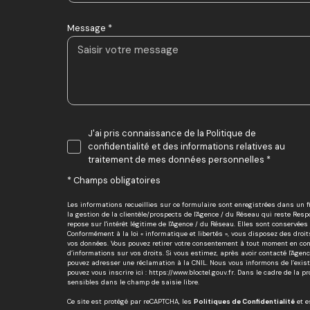
Message *
J'ai pris connaissance de la Politique de
confidentialité et des informations relatives au
traitement de mes données personnelles *
* Champs obligatoires
Les informations recueillies sur ce formulaire sont enregistrées dans un
la gestion de la clientèle/prospects de l'Agence / du Réseau qui reste Re
repose sur l'intérêt légitime de l'Agence / du Réseau. Elles sont conservé
Conformément à la loi « informatique et libertés », vous disposez des droits 
vos données. Vous pouvez retirer votre consentement à tout moment en cont
d’informations sur vos droits. Si vous estimez, après avoir contacté l'Agen
pouvez adresser une réclamation à la CNIL. Nous vous informons de l’existe
pouvez vous inscrire ici :
https://www.bloctel.gouv.fr
. Dans le cadre de la p
sensibles dans le champ de saisie libre.
Ce site est protégé par reCAPTCHA, les
Politiques de Confidentialité
et 