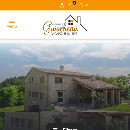
0
Fr
Menu
ACCUEIL
NOS
VENTES
ESTIMATION
ALERTE
E-MAIL
L'ÉQUIPE
Filtrer