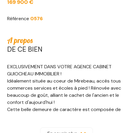
169 900 €
Référence
0576
A propos
DE CE BIEN
EXCLUSIVEMENT DANS VOTRE AGENCE CABINET
GUIOCHEAU IMMOBILIER !
Idéalement située au coeur de Mirebeau, accès tous
commerces services et écoles à pied ! Rénovée avec
beaucoup de goût, alliant le cachet de l'ancien et le
confort d'aujourd'hui !
Cette belle demeure de caractère est composée de
différents appartements !
Au rez-de-chaussée, entrée commune où règne la
pièce maîtresse : son escalier à vis en pierre d'époque.