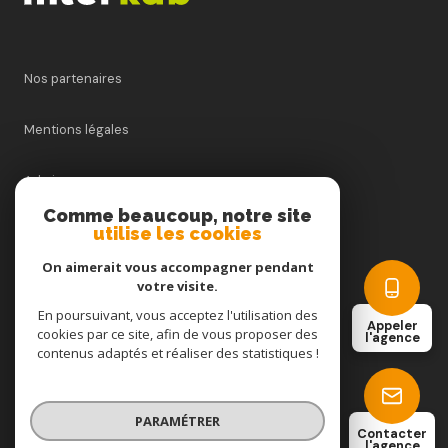
Nos partenaires
Mentions légales
Admin
Comme beaucoup, notre site
utilise les cookies
Nos honoraires
On aimerait vous accompagner pendant
Politique RGPD
votre visite.
En poursuivant, vous acceptez l'utilisation des
Appeler
cookies par ce site, afin de vous proposer des
Cookies
l'agence
contenus adaptés et réaliser des statistiques !
© 2026 | Tous droits réservés
PARAMÉTRER
Contacter
l'agence