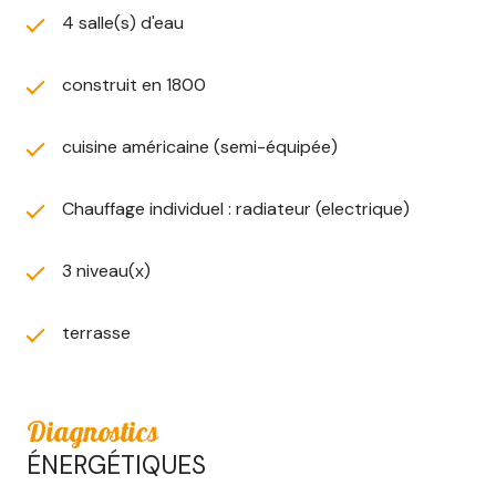
locataires.
4 salle(s) d'eau
Les informations sur les risques auxquels ce bien est
exposé sont disponibles sur le site
Géorisques
construit en 1800
cuisine américaine (semi-équipée)
Chauffage individuel : radiateur (electrique)
3 niveau(x)
terrasse
Diagnostics
ÉNERGÉTIQUES