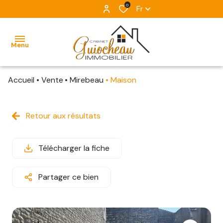
0
Fr
Menu
Accueil
Vente
Mirebeau
Maison
ACCUEIL
NOS
Retour aux résultats
VENTES
ESTIMATION
Télécharger la fiche
ALERTE
Partager ce bien
E-MAIL
L'ÉQUIPE