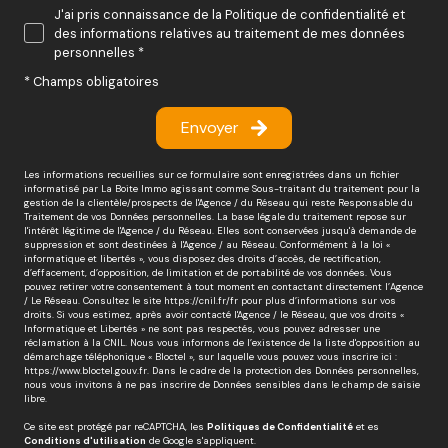
J'ai pris connaissance de la Politique de confidentialité et
des informations relatives au traitement de mes données
personnelles *
* Champs obligatoires
Envoyer
Les informations recueillies sur ce formulaire sont enregistrées dans un fichier
informatisé par La Boite Immo agissant comme Sous-traitant du traitement pour la
gestion de la clientèle/prospects de l'Agence / du Réseau qui reste Responsable du
Traitement de vos Données personnelles. La base légale du traitement repose sur
l'intérêt légitime de l'Agence / du Réseau. Elles sont conservées jusqu'à demande de
suppression et sont destinées à l'Agence / au Réseau. Conformément à la loi «
informatique et libertés », vous disposez des droits d’accès, de rectification,
d’effacement, d’opposition, de limitation et de portabilité de vos données. Vous
pouvez retirer votre consentement à tout moment en contactant directement l’Agence
/ Le Réseau. Consultez le site
https://cnil.fr/fr
pour plus d’informations sur vos
droits. Si vous estimez, après avoir contacté l'Agence / le Réseau, que vos droits «
Informatique et Libertés » ne sont pas respectés, vous pouvez adresser une
réclamation à la CNIL. Nous vous informons de l’existence de la liste d'opposition au
démarchage téléphonique « Bloctel », sur laquelle vous pouvez vous inscrire ici :
https://www.bloctel.gouv.fr
. Dans le cadre de la protection des Données personnelles,
nous vous invitons à ne pas inscrire de Données sensibles dans le champ de saisie
libre.
Ce site est protégé par reCAPTCHA, les
Politiques de Confidentialité
et es
Conditions d'utilisation
de Google s'appliquent.