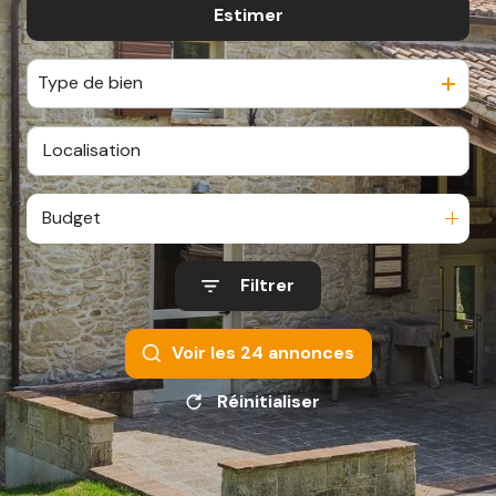
CONTACT
Estimer
De l'ancien
De l'immo pro
Type de bien
Budget
Filtrer
Voir les
24
annonces
Réinitialiser