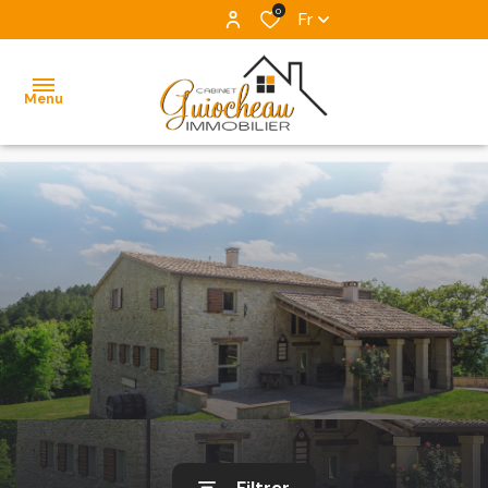
0
Fr
Menu
ACCUEIL
NOS
VENTES
ESTIMATION
ALERTE
E-MAIL
L'ÉQUIPE
Filtrer